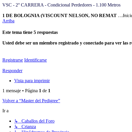
VSC - 2° CARRERA - Condicional Perdedores - 1.100 Metros
1 DE BOLOGNIA (VISCOUNT NELSON, NO REMAT
…
Inici
Arriba
Este tema tiene
5
respuestas
Usted debe ser un miembro registrado y conectado para ver las re
Registrarse
Identificarse
Responder
Vista para imprimir
1 mensaje • Página
1
de
1
Volver a “Master del Pedigree”
Ir a
↳ Caballos del Foro
↳ Crianza