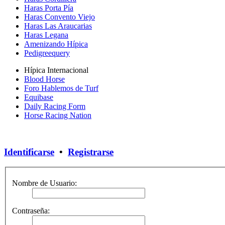
Haras Porta Pía
Haras Convento Viejo
Haras Las Araucarias
Haras Legana
Amenizando Hípica
Pedigreequery
Hípica Internacional
Blood Horse
Foro Hablemos de Turf
Equibase
Daily Racing Form
Horse Racing Nation
Identificarse
•
Registrarse
Nombre de Usuario:
Contraseña: