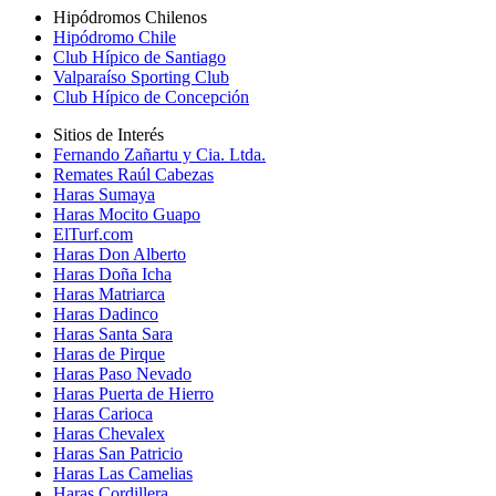
Hipódromos Chilenos
Hipódromo Chile
Club Hípico de Santiago
Valparaíso Sporting Club
Club Hípico de Concepción
Sitios de Interés
Fernando Zañartu y Cia. Ltda.
Remates Raúl Cabezas
Haras Sumaya
Haras Mocito Guapo
ElTurf.com
Haras Don Alberto
Haras Doña Icha
Haras Matriarca
Haras Dadinco
Haras Santa Sara
Haras de Pirque
Haras Paso Nevado
Haras Puerta de Hierro
Haras Carioca
Haras Chevalex
Haras San Patricio
Haras Las Camelias
Haras Cordillera