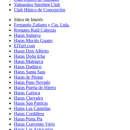
Valparaíso Sporting Club
Club Hípico de Concepción
Sitios de Interés
Fernando Zañartu y Cia. Ltda.
Remates Raúl Cabezas
Haras Sumaya
Haras Mocito Guapo
ElTurf.com
Haras Don Alberto
Haras Doña Icha
Haras Matriarca
Haras Dadinco
Haras Santa Sara
Haras de Pirque
Haras Paso Nevado
Haras Puerta de Hierro
Haras Carioca
Haras Chevalex
Haras San Patricio
Haras Las Camelias
Haras Cordillera
Haras Porta Pía
Haras Convento Viejo
Haras Las Araucarias