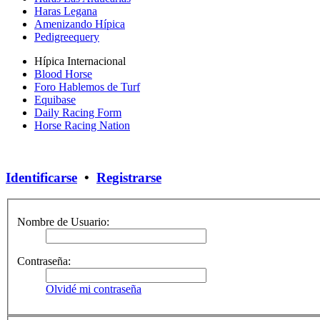
Haras Legana
Amenizando Hípica
Pedigreequery
Hípica Internacional
Blood Horse
Foro Hablemos de Turf
Equibase
Daily Racing Form
Horse Racing Nation
Identificarse
•
Registrarse
Nombre de Usuario:
Contraseña:
Olvidé mi contraseña