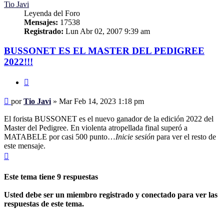
Tio Javi
Leyenda del Foro
Mensajes:
17538
Registrado:
Lun Abr 02, 2007 9:39 am
BUSSONET ES EL MASTER DEL PEDIGREE
2022!!!
Citar
Mensaje
por
Tio Javi
»
Mar Feb 14, 2023 1:18 pm
El forista BUSSONET es el nuevo ganador de la edición 2022 del
Master del Pedigree. En violenta atropellada final superó a
MATABELE por casi 500 punto…
Inicie sesión
para ver el resto de
este mensaje.
Arriba
Este tema tiene
9
respuestas
Usted debe ser un miembro registrado y conectado para ver las
respuestas de este tema.