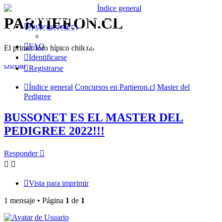
¿Qué esperas? Regístrate como
PARTIERON.CL
Enlaces rápidos
usuario en Partieron.cl y participa con
nosotros!!
FAQ
El primer foro hípico chileno
Identificarse
Obviar
Registrarse
Índice general
Concursos en Partieron.cl
Master del
Pedigree
BUSSONET ES EL MASTER DEL
PEDIGREE 2022!!!
Responder
Vista para imprimir
1 mensaje • Página
1
de
1