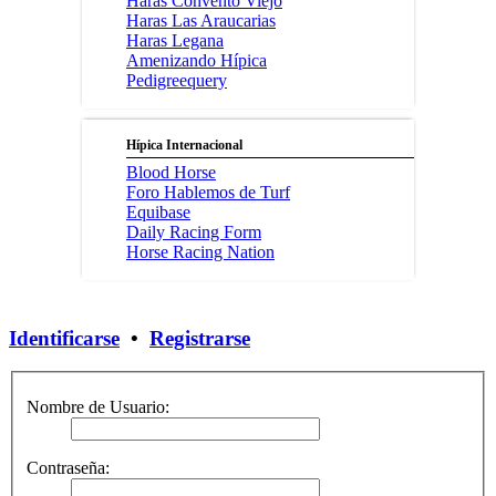
Haras Convento Viejo
Haras Las Araucarias
Haras Legana
Amenizando Hípica
Pedigreequery
Hípica Internacional
Blood Horse
Foro Hablemos de Turf
Equibase
Daily Racing Form
Horse Racing Nation
Identificarse
•
Registrarse
Nombre de Usuario:
Contraseña: