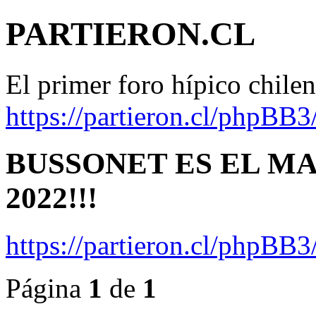
PARTIERON.CL
El primer foro hípico chile
https://partieron.cl/phpBB3
BUSSONET ES EL M
2022!!!
https://partieron.cl/phpBB
Página
1
de
1