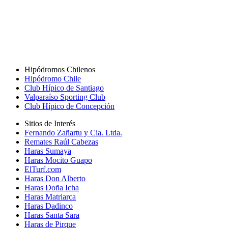
Hipódromos Chilenos
Hipódromo Chile
Club Hípico de Santiago
Valparaíso Sporting Club
Club Hípico de Concepción
Sitios de Interés
Fernando Zañartu y Cia. Ltda.
Remates Raúl Cabezas
Haras Sumaya
Haras Mocito Guapo
ElTurf.com
Haras Don Alberto
Haras Doña Icha
Haras Matriarca
Haras Dadinco
Haras Santa Sara
Haras de Pirque