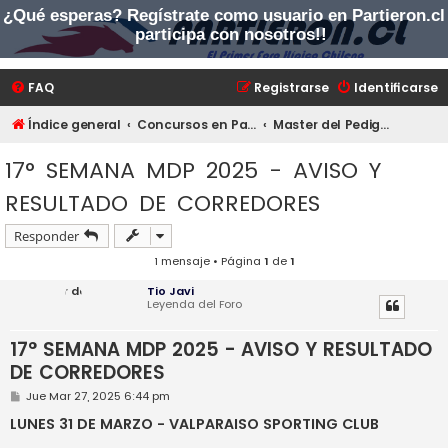
¿Qué esperas? Regístrate como usuario en Partieron.cl
PARTIERON.CL
participa con nosotros!!
El primer foro hípico chileno
FAQ
Registrarse
Identificarse
Índice general
Concursos en Partieron.cl
Master del Pedigree
17° SEMANA MDP 2025 - AVISO Y
RESULTADO DE CORREDORES
Responder
1 mensaje • Página
1
de
1
Tio Javi
Leyenda del Foro
17° SEMANA MDP 2025 - AVISO Y RESULTADO
DE CORREDORES
M
Jue Mar 27, 2025 6:44 pm
e
n
LUNES 31 DE MARZO - VALPARAISO SPORTING CLUB
s
a