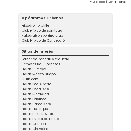
Privacidad
|
Condiciones
Hipódromos Chilenos
Hipódromo Chile
Club Hípico de Santiago
Valparaíso Sporting Club
Club Hípico de Concepción
Sitios de Interés
Fernando Zañartu y Cia. Ltda.
Remates Raúl Cabezas
Haras Sumaya
Haras Mocito Guapo
ElTurf.com
Haras Don Alberto
Haras Doña Icha
Haras Matriarca
Haras Dadinco
Haras Santa Sara
Haras de Pirque
Haras Paso Nevado
Haras Puerta de Hierro
Haras Carioca
Haras Chevalex