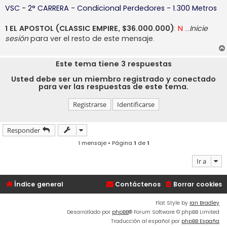
j
VSC - 2° CARRERA - Condicional Perdedores - 1.300 Metros
e
1 EL APOSTOL (CLASSIC EMPIRE, $36.000.000)
:
N
…
Inicie
sesión
para ver el resto de este mensaje.
Este tema tiene
3
respuestas
Usted debe ser un miembro registrado y conectado
para ver las respuestas de este tema.
Registrarse
Identificarse
Responder
1 mensaje • Página
1
de
1
Ir a
Índice general
Contáctenos
Borrar cookies
Flat Style by
Ian Bradley
Desarrollado por
phpBB
® Forum Software © phpBB Limited
Traducción al español por
phpBB España